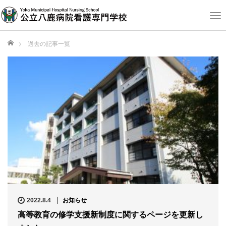
T
o
g
ホーム
過去の記事一覧
g
l
e
n
a
v
i
g
a
t
i
o
n
2022.8.4
お知らせ
高等教育の修学支援新制度に関するページを更新し