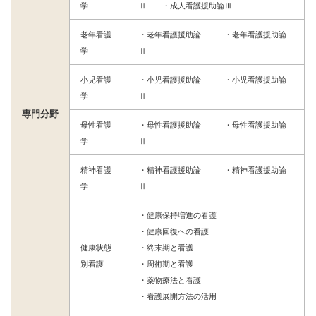
学
Ⅱ ・成人看護援助論Ⅲ
老年看護
・老年看護援助論Ⅰ ・老年看護援助論
学
Ⅱ
小児看護
・小児看護援助論Ⅰ ・小児看護援助論
学
Ⅱ
専門分野
母性看護
・母性看護援助論Ⅰ ・母性看護援助論
学
Ⅱ
精神看護
・精神看護援助論Ⅰ ・精神看護援助論
学
Ⅱ
・健康保持増進の看護
・健康回復への看護
健康状態
・終末期と看護
別看護
・周術期と看護
・薬物療法と看護
・看護展開方法の活用