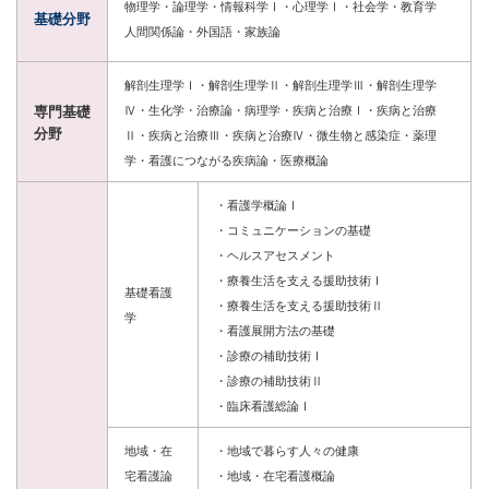
物理学・論理学・情報科学Ⅰ・心理学Ⅰ・社会学・教育学
基礎分野
人間関係論・外国語・家族論
解剖生理学Ⅰ・解剖生理学Ⅱ・解剖生理学Ⅲ・解剖生理学
Ⅳ・生化学・治療論・病理学・疾病と治療Ⅰ・疾病と治療
専門基礎
分野
Ⅱ・疾病と治療Ⅲ・疾病と治療Ⅳ・微生物と感染症・薬理
学・看護につながる疾病論・医療概論
・看護学概論Ⅰ
・コミュニケーションの基礎
・ヘルスアセスメント
・療養生活を支える援助技術Ⅰ
基礎看護
・療養生活を支える援助技術Ⅱ
学
・看護展開方法の基礎
・診療の補助技術Ⅰ
・診療の補助技術Ⅱ
・臨床看護総論Ⅰ
地域・在
・地域で暮らす人々の健康
宅看護論
・地域・在宅看護概論