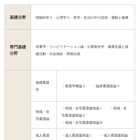
基礎分野
情報科学Ⅱ・心理学Ⅱ・哲学・生活の中の芸術・運動と健康
栄養学・リハビリテーション論・公衆衛生学・健康支援と保
専門基礎
分野
健活動・社会福祉・関係法規
基礎看護
・看護学概論Ⅱ ・臨床看護総論Ⅱ
学
・地域・在宅看護援助論Ⅰ ・地域・在
地域・在
宅看護援助論Ⅱ
宅看護論
・地域・在宅看護援助論Ⅲ
成人看護
・成人看護援助論Ⅰ ・成人看護援助論