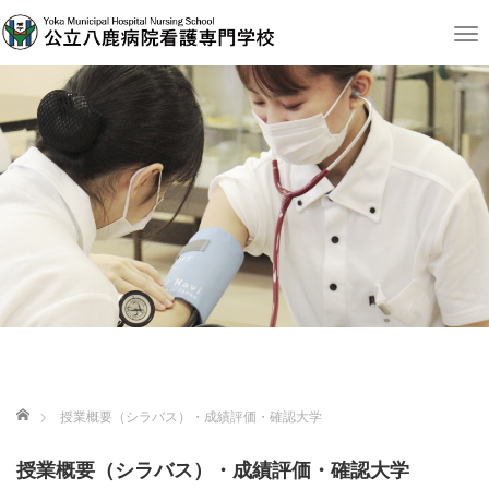
T
o
g
g
l
e
n
a
v
i
g
a
t
i
o
n
ホーム
授業概要（シラバス）・成績評価・確認大学
授業概要（シラバス）・成績評価・確認大学