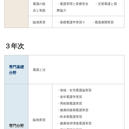
看護の統
・看護管理と医療安全 ・災害看護と国
合と実践
際協力
臨地実習
・基礎看護学実習Ⅱ ・看護展開実習
３年次
専門基礎
看護と法
分野
・地域・在宅看護論実習
・老年看護学実習
・周術期看護実習
・健康回復期看護実習
・終末期看護実習
臨地実習
・健康保持増進看護実習
専門分野