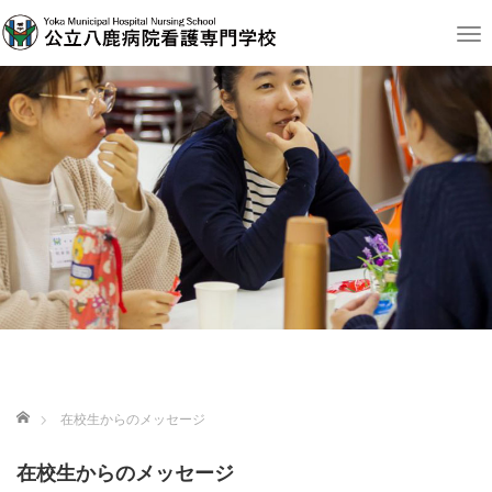
T
o
g
g
l
e
n
a
v
i
g
a
t
i
o
n
ホーム
在校生からのメッセージ
在校生からのメッセージ