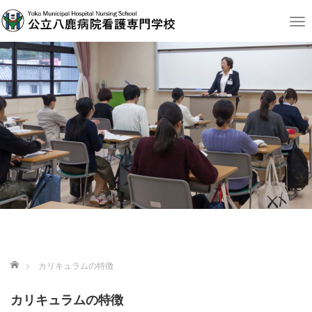
T
o
g
g
l
e
n
a
v
i
g
a
t
i
o
n
ホーム
カリキュラムの特徴
カリキュラムの特徴