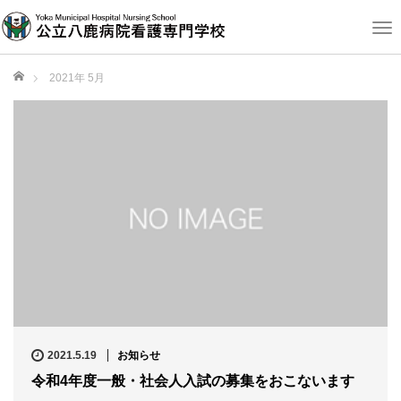
T
o
g
ホーム
2021年 5月
g
l
e
n
a
v
i
g
a
t
i
o
n
2021.5.19
お知らせ
令和4年度一般・社会人入試の募集をおこないます