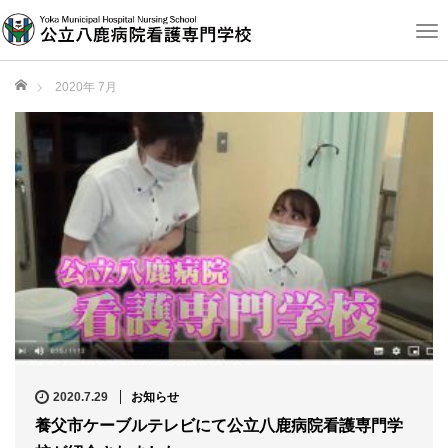
T
o
g
ホーム
2020年 7月
g
l
e
n
a
v
i
g
a
t
i
o
n
2020.7.29
お知らせ
養父市ケーブルテレビにて公立八鹿病院看護専門学