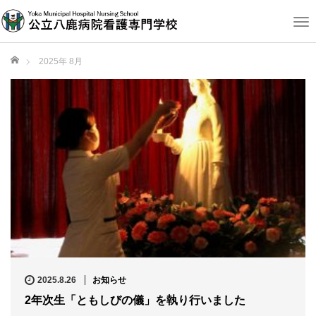
T
o
g
ホーム
2025年 8月
g
l
e
n
a
v
i
g
a
t
i
o
n
2025.8.26
お知らせ
2年次生「ともしびの儀」を執り行いました