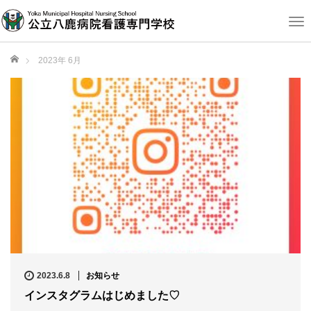
T
o
g
ホーム
2023年 6月
g
l
e
n
a
v
i
g
a
t
i
o
n
2023.6.8
お知らせ
インスタグラムはじめました♡