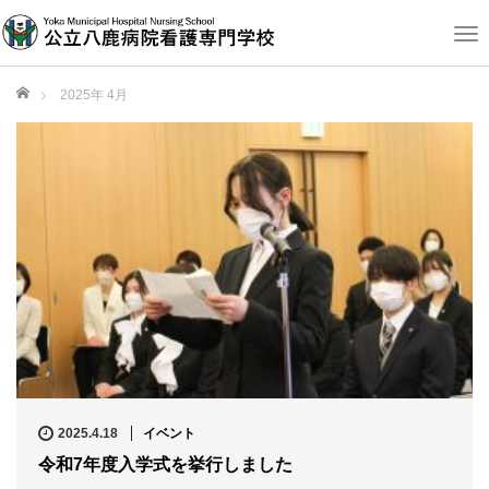
T
o
g
ホーム
2025年 4月
g
l
e
n
a
v
i
g
a
t
i
o
n
2025.4.18
イベント
令和7年度入学式を挙行しました