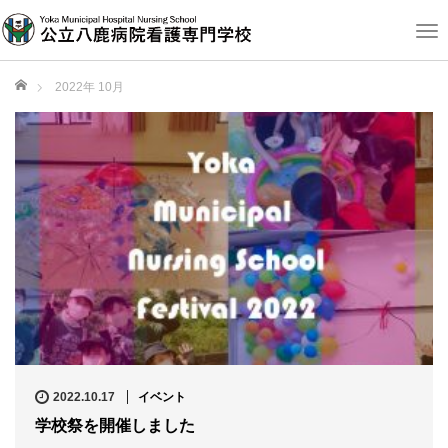
T
o
g
ホーム
2022年 10月
g
l
e
n
a
v
i
g
a
t
i
o
n
2022.10.17
イベント
学校祭を開催しました