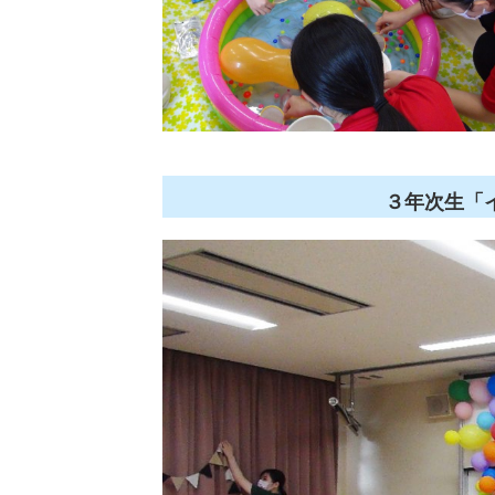
３
年次
生「