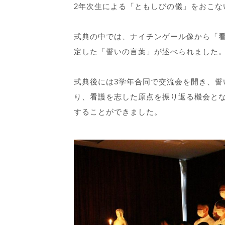
2年次生による「ともしびの儀」をおこな
式典の中では、ナイチンゲール像から「
定した「誓いの言葉」が述べられました
式典後には3学年合同で交流会を開き、誓
り、看護を志した原点を振り返る機会と
することができました。