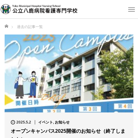
T
o
g
ホーム
過去の記事一覧
g
l
e
n
a
v
i
g
a
t
i
o
n
2025.5.2
イベント
,
お知らせ
オープンキャンパス2025開催のお知らせ（終了しま