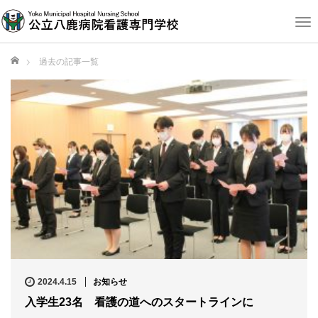
T
o
g
ホーム
過去の記事一覧
g
l
e
n
a
v
i
g
a
t
i
o
n
2024.4.15
お知らせ
入学生23名 看護の道へのスタートラインに