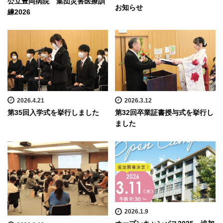
公立豊岡病院 集団災害医療訓
お知らせ
練2026
2026.4.21
2026.3.12
第35回入学式を挙行しました
第32回卒業証書授与式を挙行し
ました
2026.1.9