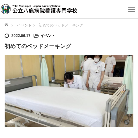
T
o
g
ホーム
イベント
初めてのベッドメーキング
g
2022.06.17
イベント
l
e
初めてのベッドメーキング
n
a
v
i
g
a
t
i
o
n