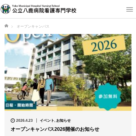
T
o
g
ホーム
オープンキャンパス
g
l
e
n
a
v
i
g
a
t
i
o
n
2026.4.23
イベント
,
お知らせ
オープンキャンパス2026開催のお知らせ