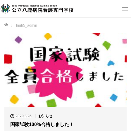
T
o
g
ホーム
high5_admin
g
l
e
n
a
v
i
g
a
t
i
o
n
2020.3.26
お知らせ
国家試験100%合格しました！