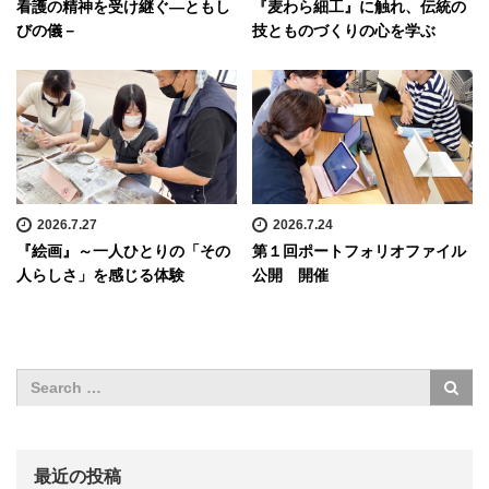
看護の精神を受け継ぐ―ともし
『麦わら細工』に触れ、伝統の
びの儀－
技とものづくりの心を学ぶ
2026.7.27
2026.7.24
『絵画』～一人ひとりの「その
第１回ポートフォリオファイル
人らしさ」を感じる体験
公開 開催
最近の投稿