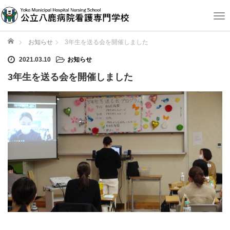
T
o
g
ホーム
お知らせ
3年生を送る会を開催しました
g
2021.03.10
お知らせ
l
e
3年生を送る会を開催しました
n
a
v
i
g
a
t
i
o
n