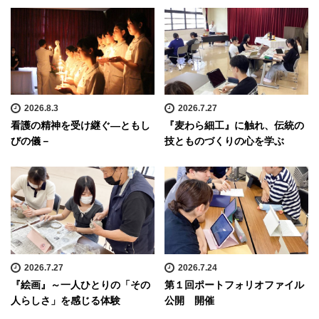
2026.8.3
2026.7.27
看護の精神を受け継ぐ―ともし
『麦わら細工』に触れ、伝統の
びの儀－
技とものづくりの心を学ぶ
2026.7.27
2026.7.24
『絵画』～一人ひとりの「その
第１回ポートフォリオファイル
人らしさ」を感じる体験
公開 開催