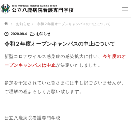
T
o
g
ホーム
お知らせ
令和２年度オープンキャンパスの中止について
g
2020.08.4
お知らせ
l
e
令和２年度オープンキャンパスの中止について
n
a
新型コロナウイルス感染症の感染拡大に伴い、
今年度のオ
v
ープンキャンパスは中止
が決定いたしました。
i
g
a
参加を予定されていた皆さまには申し訳ございませんが、
t
i
ご理解の程よろしくお願い致します。
o
n
公立八鹿病院看護専門学校