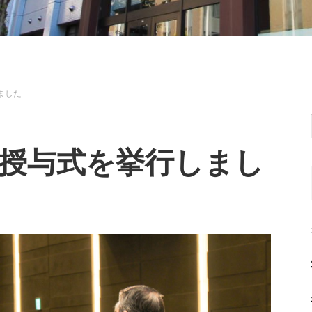
ました
書授与式を挙行しまし