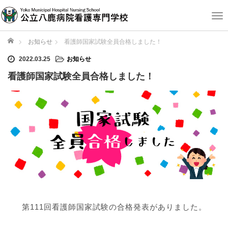
T
o
g
ホーム
お知らせ
看護師国家試験全員合格しました！
g
2022.03.25
お知らせ
l
e
看護師国家試験全員合格しました！
n
a
v
i
g
a
t
i
o
n
第111回看護師国家試験の合格発表がありました。